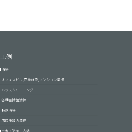
施工例
■清掃
オフィスビル,商業施設,マンション清掃
ハウスクリーニング
各種害除菌清掃
特殊清掃
病院施設内清掃
■土木・造園・内装