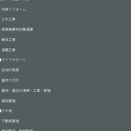
内装リフォーム
土木工事
産業廃棄物収集運搬
解体工事
造園工事
■ライフサポート
古物の売買
墓参り代行
墓地・墓石の清掃・工事・管理
遺品整理
■その他
不動産管理
害虫駆除・害獣駆除