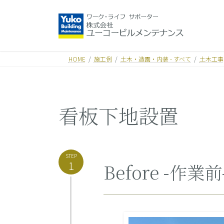
コ
ナ
ン
ビ
テ
ゲ
ン
ー
HOME
施工例
土木・造園・内装 - すべて
土木工事
ツ
シ
へ
ョ
ス
ン
キ
に
看板下地設置
ッ
移
プ
動
STEP
1
Before -作業前