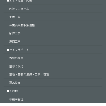
■土木・造園・内装
内装リフォーム
土木工事
産業廃棄物収集運搬
解体工事
造園工事
■ライフサポート
古物の売買
墓参り代行
墓地・墓石の清掃・工事・管理
遺品整理
■その他
不動産管理