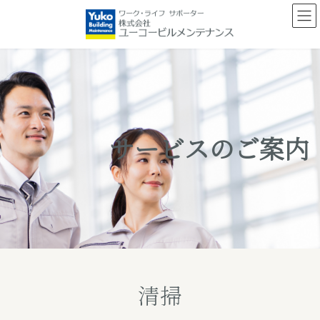
コ
ナ
ン
ビ
テ
ゲ
ン
ー
ツ
シ
へ
ョ
ス
ン
キ
に
サービスのご案内
ッ
移
プ
動
清掃